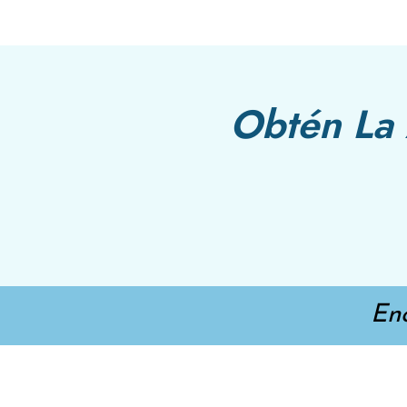
Obtén La 
En