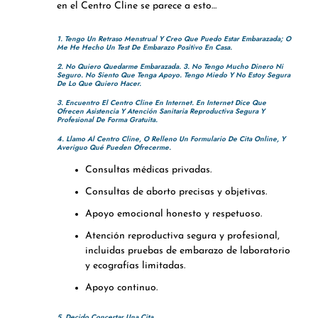
en el Centro Cline se parece a esto…
1. Tengo Un Retraso Menstrual Y Creo Que Puedo Estar Embarazada; O
Me He Hecho Un Test De Embarazo Positivo En Casa.
2. No Quiero Quedarme Embarazada. 3. No Tengo Mucho Dinero Ni
Seguro. No Siento Que Tenga Apoyo. Tengo Miedo Y No Estoy Segura
De Lo Que Quiero Hacer.
3. Encuentro El Centro Cline En Internet. En Internet Dice Que
Ofrecen Asistencia Y Atención Sanitaria Reproductiva Segura Y
Profesional De Forma Gratuita.
4. Llamo Al Centro Cline, O Relleno Un Formulario De Cita Online, Y
Averiguo Qué Pueden Ofrecerme.
Consultas médicas privadas.
Consultas de aborto precisas y objetivas.
Apoyo emocional honesto y respetuoso.
Atención reproductiva segura y profesional,
incluidas pruebas de embarazo de laboratorio
y ecografías limitadas.
Apoyo continuo.
5. Decido Concertar Una Cita.